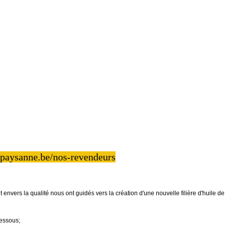
lepaysanne.be/nos-revendeurs
envers la qualité nous ont guidés vers la création d'une nouvelle filière d'huile
-dessous;